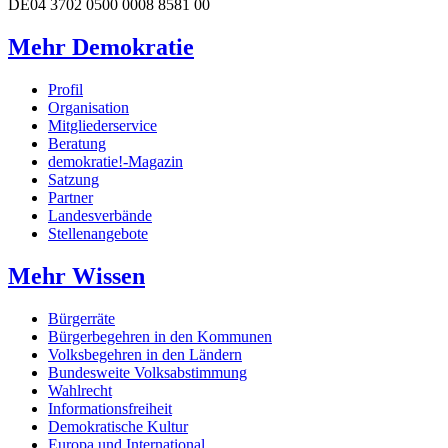
DE04 3702 0500 0008 8581 00
Mehr Demokratie
Profil
Organisation
Mitgliederservice
Beratung
demokratie!-Magazin
Satzung
Partner
Landesverbände
Stellenangebote
Mehr Wissen
Bürgerräte
Bürgerbegehren in den Kommunen
Volksbegehren in den Ländern
Bundesweite Volksabstimmung
Wahlrecht
Informationsfreiheit
Demokratische Kultur
Europa und International