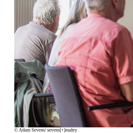
©
Adam Sevens/ sevens[+]maltry