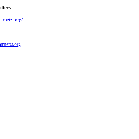
lters
airnetzt.org/
irnetzt.org