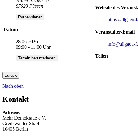
Tiroler Straße 10
87629 Füssen
Website des Veransta
Routenplaner
https://allgaeu-f
Datum
Veranstalter-Email
28.06.2026
info
@allgaeu-fa
09:00 - 11:00 Uhr
Teilen
Termin herunterladen
zurück
Nach oben
Kontakt
Adresse:
Mehr Demokratie e.V.
Greifswalder Str. 4
10405 Berlin