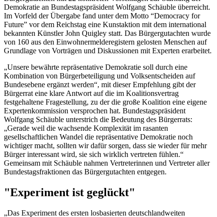
Demokratie an Bundestagspräsident Wolfgang Schäuble überreicht.
Im Vorfeld der Übergabe fand unter dem Motto “Democracy for
Future” vor dem Reichstag eine Kunstaktion mit dem international
bekannten Künstler John Quigley statt. Das Bürgergutachten wurde
von 160 aus den Einwohnermelderegistern gelosten Menschen auf
Grundlage von Vorträgen und Diskussionen mit Experten erarbeitet.
„Unsere bewährte repräsentative Demokratie soll durch eine
Kombination von Bürgerbeteiligung und Volksentscheiden auf
Bundesebene ergänzt werden“, mit dieser Empfehlung gibt der
Bürgerrat eine klare Antwort auf die im Koalitionsvertrag
festgehaltene Fragestellung, zu der die große Koalition eine eigene
Expertenkommission versprochen hat. Bundestagspräsident
Wolfgang Schäuble unterstrich die Bedeutung des Bürgerrats:
„Gerade weil die wachsende Komplexität im rasanten
gesellschaftlichen Wandel die repräsentative Demokratie noch
wichtiger macht, sollten wir dafür sorgen, dass sie wieder für mehr
Bürger interessant wird, sie sich wirklich vertreten fühlen.“
Gemeinsam mit Schäuble nahmen Vertreterinnen und Vertreter aller
Bundestagsfraktionen das Bürgergutachten entgegen.
"Experiment ist geglückt"
„Das Experiment des ersten losbasierten deutschlandweiten