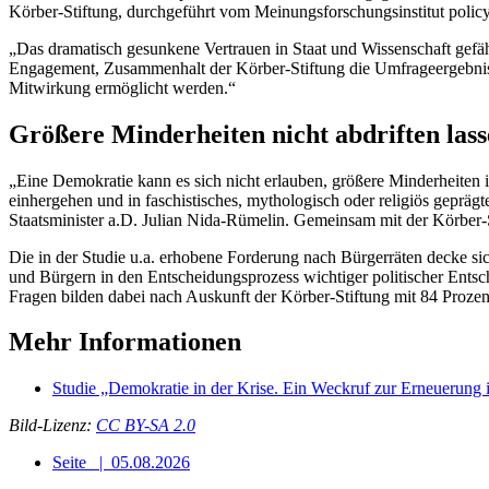
Körber-Stiftung, durchgeführt vom Meinungsforschungsinstitut polic
„Das dramatisch gesunkene Vertrauen in Staat und Wissenschaft gefä
Engagement, Zusammenhalt der Körber-Stiftung die Umfrageergebnisse
Mitwirkung ermöglicht werden.“
Größere Minderheiten nicht abdriften las
„Eine Demokratie kann es sich nicht erlauben, größere Minderheiten 
einhergehen und in faschistisches, mythologisch oder religiös geprä
Staatsminister a.D. Julian Nida-Rümelin. Gemeinsam mit der Körber-S
Die in der Studie u.a. erhobene Forderung nach Bürgerräten decke s
und Bürgern in den Entscheidungsprozess wichtiger politischer Ents
Fragen bilden dabei nach Auskunft der Körber-Stiftung mit 84 Prozen
Mehr Informationen
Studie „Demokratie in der Krise. Ein Weckruf zur Erneuerung
B
ild-Lizenz:
CC BY-SA 2.0
Seite
|
05.08.2026