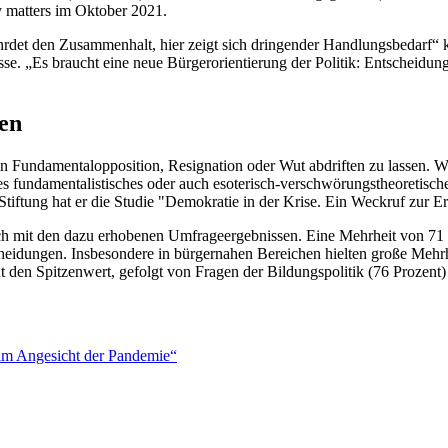
y matters im Oktober 2021.
hrdet den Zusammenhalt, hier zeigt sich dringender Handlungsbedarf“ k
. „Es braucht eine neue Bürgerorientierung der Politik: Entscheidun
sen
in Fundamentalopposition, Resignation oder Wut abdriften zu lassen. 
gtes fundamentalistisches oder auch esoterisch-verschwörungstheoretisc
tiftung hat er die Studie "Demokratie in der Krise. Ein Weckruf zur E
ich mit den dazu erhobenen Umfrageergebnissen. Eine Mehrheit von 71
cheidungen. Insbesondere in bürgernahen Bereichen hielten große Mehr
t den Spitzenwert, gefolgt von Fragen der Bildungspolitik (76 Prozent)
 im Angesicht der Pandemie“