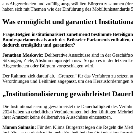
aus Abgeordneten und zufällig ausgewählten Bürgern zusammen (drei 
haben sich mit Themen wie der Einführung des Mobilfunkstandards 5G,
Was ermöglicht und garantiert Institution
Frage:
Belgien institutionalisiert zunehmend bestimmte Beteiligu
Bundesparlaments als auch des Brüsseler Parlaments enthalten, 
dadurch ermöglicht und garantiert?
Jonathan Moskovic:
Deliberative Ausschüsse sind in der Geschäftso
Sitzungen, Ziele, Abstimmungsregeln usw. So gab es in der letzten L
Abgeordneten oder Bürgern vorgeschlagen wird.
Der Rahmen zielt darauf ab, „Grenzen“ für das Verfahren zu setzen un
Verordnungen und Leitlinien angepasst, um den Herausforderungen b
„Institutionalisierung gewährleistet Dauer
Die Institutionalisierung gewährleistet die Dauerhaftigkeit des Verf
2024 haben zu erheblichen Veränderungen bei den künftigen Mehrheite
ihrer Amtszeit keine deliberativen Ausschüsse einzusetzen.
Manon Salmain:
Für den Klima-Bürgerrat legen die Regeln die Metho
fest. Sie lassen gleichzeitig mehr Freiheit bei den Organisationsform