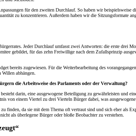
npassungen für den zweiten Durchlauf. So haben wir beispielsweise d
Quantität zu konzentrieren. Außerdem haben wir die Sitzungsformate ang
s Bürgerrates. Jeder Durchlauf umfasst zwei Antworten: die erste drei 
omitee gebildet, für das zehn Freiwillige nach dem Zufallsprinzip ausg
Budget bereits zugewiesen. Für die Weiterbearbeitung des vorangegang
n Willen abhängen.
ürgern die Arbeitsweise des Parlaments oder der Verwaltung?
besteht darin, eine ausgewogene Beteiligung zu gewährleisten und ein
is von einem Viertel zu drei Vierteln Bürger dabei, was ausgewogene
zu finden, da sie mit dem Thema oft vertraut sind und sich eher als Ex
 nicht als überlegene Bürger oder bloße Beobachter zu verstehen.
zeugt“