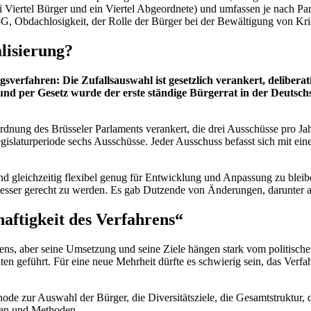
Viertel Bürger und ein Viertel Abgeordnete) und umfassen je nach Pa
 Obdachlosigkeit, der Rolle der Bürger bei der Bewältigung von Krisen
alisierung?
ngsverfahren: Die Zufallsauswahl ist gesetzlich verankert, deliber
und per Gesetz wurde der erste ständige Bürgerrat in der Deutsch
rdnung des Brüsseler Parlaments verankert, die drei Ausschüsse pro Ja
egislaturperiode sechs Ausschüsse. Jeder Ausschuss befasst sich mit e
d gleichzeitig flexibel genug für Entwicklung und Anpassung zu bleibe
esser gerecht zu werden. Es gab Dutzende von Änderungen, darunter 
haftigkeit des Verfahrens“
ahrens, aber seine Umsetzung und seine Ziele hängen stark vom politis
n geführt. Für eine neue Mehrheit dürfte es schwierig sein, das Verfah
de zur Auswahl der Bürger, die Diversitätsziele, die Gesamtstruktur,
aten und Methoden.