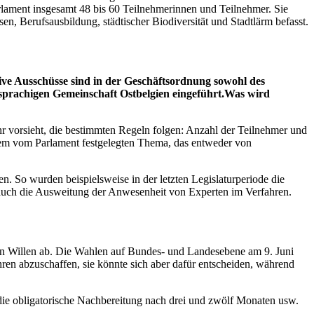
rlament insgesamt 48 bis 60 Teilnehmerinnen und Teilnehmer. Sie
, Berufsausbildung, städtischer Biodiversität und Stadtlärm befasst.
ative Ausschüsse sind in der Geschäftsordnung sowohl des
sprachigen Gemeinschaft Ostbelgien eingeführt.
Was wird
hr vorsieht, die bestimmten Regeln folgen: Anzahl der Teilnehmer und
inem vom Parlament festgelegten Thema, das entweder von
n. So wurden beispielsweise in der letzten Legislaturperiode die
auch die Ausweitung der Anwesenheit von Experten im Verfahren.
chen Willen ab. Die Wahlen auf Bundes- und Landesebene am 9. Juni
ren abzuschaffen, sie könnte sich aber dafür entscheiden, während
 die obligatorische Nachbereitung nach drei und zwölf Monaten usw.