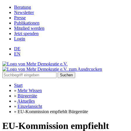
Beratung
Newsletter
Presse
Publikationen
Mitglied werden
Jetzt spenden
Login
DE
EN
Suchen
Start
»
Mehr Wissen
»
Bürgerräte
»
Aktuelles
»
Einzelansicht
»
EU-Kommission empfiehlt Bürgerräte
EU-Kommission empfiehlt