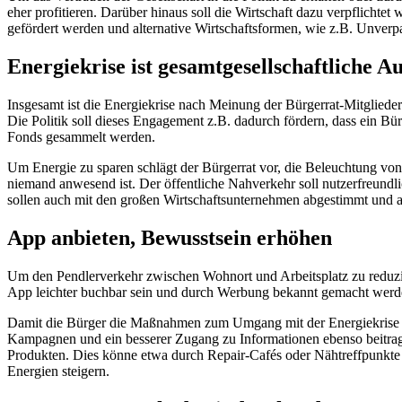
eher profitieren. Darüber hinaus soll die Wirtschaft dazu verpflich
gefördert werden und alternative Wirtschaftsformen, wie z.B. Unverpa
Energiekrise ist gesamtgesellschaftliche A
Insgesamt ist die Energiekrise nach Meinung der Bürgerrat-Mitgliede
Die Politik soll dieses Engagement z.B. dadurch fördern, dass ein B
Fonds gesammelt werden.
Um Energie zu sparen schlägt der Bürgerrat vor, die Beleuchtung v
niemand anwesend ist. Der öffentliche Nahverkehr soll nutzerfreund
sollen auch mit den großen Wirtschaftsunternehmen abgestimmt und 
App anbieten, Bewusstsein erhöhen
Um den Pendlerverkehr zwischen Wohnort und Arbeitsplatz zu reduzier
App leichter buchbar sein und durch Werbung bekannt gemacht werd
Damit die Bürger die Maßnahmen zum Umgang mit der Energiekrise ak
Kampagnen und ein besserer Zugang zu Informationen ebenso beitrag
Produkten. Dies könne etwa durch Repair-Cafés oder Nähtreffpunkt
Energien steigern.