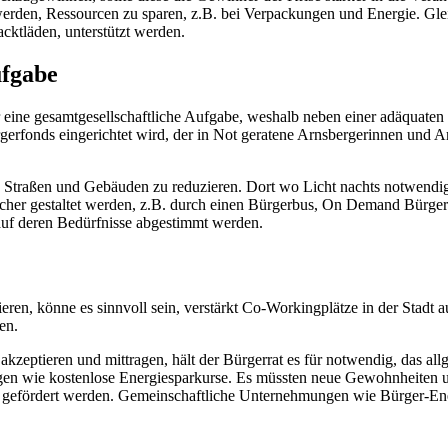
tet werden, Ressourcen zu sparen, z.B. bei Verpackungen und Energie. G
cktläden, unterstützt werden.
ufgabe
r eine gesamtgesellschaftliche Aufgabe, weshalb neben einer adäquaten
ürgerfonds eingerichtet wird, der in Not geratene Arnsbergerinnen und 
on Straßen und Gebäuden zu reduzieren. Dort wo Licht nachts notwend
licher gestaltet werden, z.B. durch einen Bürgerbus, On Demand Bürg
auf deren Bedürfnisse abgestimmt werden.
en, könne es sinnvoll sein, verstärkt Co-Workingplätze in der Stadt 
en.
zeptieren und mittragen, hält der Bürgerrat es für notwendig, das 
en wie kostenlose Energiesparkurse. Es müssten neue Gewohnheiten un
e gefördert werden. Gemeinschaftliche Unternehmungen wie Bürger-Ene