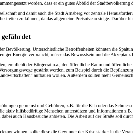
ammengesetzt worden, dass er ein gutes Abbild der Stadtbevölkerung da
sellschaft und damit auch die Stadt Arnsberg vor zentrale Herausforderu
 bestreiten zu können, da das allgemeine Preisniveau steige. Darüber h
 gefährdet
der Bevölkerung. Unterschiedliche Betroffenheiten könnten die Spaltu
weniger Energie verbraucht, müsse das Bewusstsein und die Akzeptanz
en, empfiehlt der Bürgerrat u.a., den öffentliche Raum und öffentlich
ve Versorgungswege gestärkt werden, zum Beispiel durch die Bepflanzu
Landwirtschaften“ aufbauen wollen. Außerdem sollten mehr Gemeinschaf
rhöhungen gebremst und Gebühren, z.B. für die Kita oder das Schules
 die aktiv hilfsbedürftige Menschen unterstützen und Informationen z.B.
abei auch Hausbesuche anbieten. Die Arbeit auf der Straße soll durch
urückzugewinnen, sollte diese die Gewinner der Krise stärker in die Ve