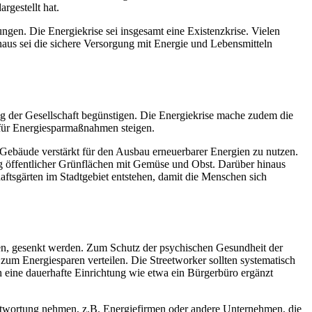
rgestellt hat.
ngen. Die Energiekrise sei insgesamt eine Existenzkrise. Vielen
inaus sei die sichere Versorgung mit Energie und Lebensmitteln
ng der Gesellschaft begünstigen. Die Energiekrise mache zudem die
 für Energiesparmaßnahmen steigen.
e Gebäude verstärkt für den Ausbau erneuerbarer Energien zu nutzen.
ng öffentlicher Grünflächen mit Gemüse und Obst. Darüber hinaus
tsgärten im Stadtgebiet entstehen, damit die Menschen sich
sen, gesenkt werden. Zum Schutz der psychischen Gesundheit der
 zum Energiesparen verteilen. Die Streetworker sollten systematisch
 eine dauerhafte Einrichtung wie etwa ein Bürgerbüro ergänzt
rantwortung nehmen, z.B. Energiefirmen oder andere Unternehmen, die