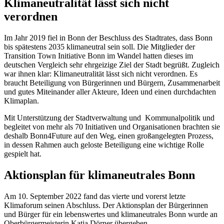
Klimaneutralität lässt sich nicht
verordnen
Im Jahr 2019 fiel in Bonn der Beschluss des Stadtrates, dass Bonn
bis spätestens 2035 klimaneutral sein soll. Die Mitglieder der
Transition Town Initiative Bonn im Wandel hatten dieses im
deutschen Vergleich sehr ehrgeizige Ziel der Stadt begrüßt. Zugleich
war ihnen klar: Klimaneutralität lässt sich nicht verordnen. Es
braucht Beteiligung von Bürgerinnen und Bürgern, Zusammenarbeit
und gutes Miteinander aller Akteure, Ideen und einen durchdachten
Klimaplan.
Mit Unterstützung der Stadtverwaltung und Kommunalpolitik und
begleitet von mehr als 70 Initiativen und Organisationen brachten sie
deshalb Bonn4Future auf den Weg, einen großangelegten Prozess,
in dessen Rahmen auch geloste Beteiligung eine wichtige Rolle
gespielt hat.
Aktionsplan für klimaneutrales Bonn
Am 10. September 2022 fand das vierte und vorerst letzte
Klimaforum seinen Abschluss. Der Aktionsplan der Bürgerinnen
und Bürger für ein lebenswertes und klimaneutrales Bonn wurde an
Oberbürgermeisterin Katja Dörner übergeben.