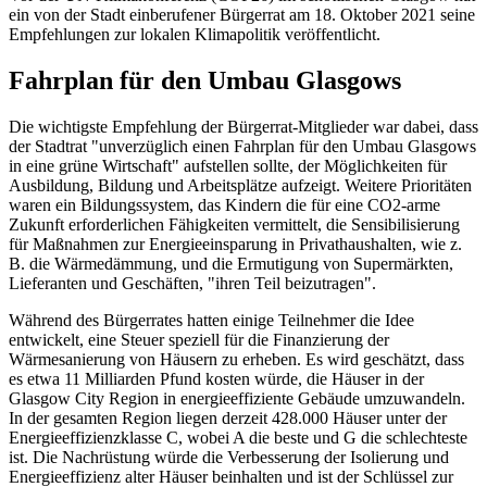
ein von der Stadt einberufener Bürgerrat am 18. Oktober 2021 seine
Empfehlungen zur lokalen Klimapolitik veröffentlicht.
Fahrplan für den Umbau Glasgows
Die wichtigste Empfehlung der Bürgerrat-Mitglieder war dabei, dass
der Stadtrat "unverzüglich einen Fahrplan für den Umbau Glasgows
in eine grüne Wirtschaft" aufstellen sollte, der Möglichkeiten für
Ausbildung, Bildung und Arbeitsplätze aufzeigt. Weitere Prioritäten
waren ein Bildungssystem, das Kindern die für eine CO2-arme
Zukunft erforderlichen Fähigkeiten vermittelt, die Sensibilisierung
für Maßnahmen zur Energieeinsparung in Privathaushalten, wie z.
B. die Wärmedämmung, und die Ermutigung von Supermärkten,
Lieferanten und Geschäften, "ihren Teil beizutragen".
Während des Bürgerrates hatten einige Teilnehmer die Idee
entwickelt, eine Steuer speziell für die Finanzierung der
Wärmesanierung von Häusern zu erheben. Es wird geschätzt, dass
es etwa 11 Milliarden Pfund kosten würde, die Häuser in der
Glasgow City Region in energieeffiziente Gebäude umzuwandeln.
In der gesamten Region liegen derzeit 428.000 Häuser unter der
Energieeffizienzklasse C, wobei A die beste und G die schlechteste
ist. Die Nachrüstung würde die Verbesserung der Isolierung und
Energieeffizienz alter Häuser beinhalten und ist der Schlüssel zur