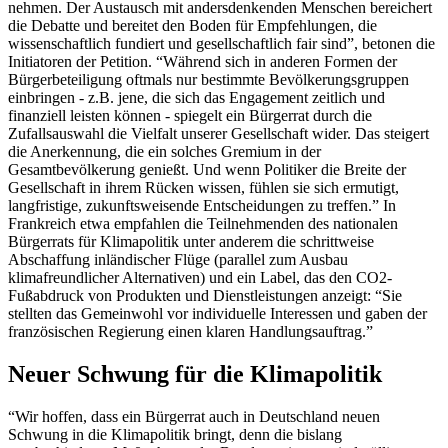
nehmen. Der Austausch mit andersdenkenden Menschen bereichert
die Debatte und bereitet den Boden für Empfehlungen, die
wissenschaftlich fundiert und gesellschaftlich fair sind”, betonen die
Initiatoren der Petition. “Während sich in anderen Formen der
Bürgerbeteiligung oftmals nur bestimmte Bevölkerungsgruppen
einbringen - z.B. jene, die sich das Engagement zeitlich und
finanziell leisten können - spiegelt ein Bürgerrat durch die
Zufallsauswahl die Vielfalt unserer Gesellschaft wider. Das steigert
die Anerkennung, die ein solches Gremium in der
Gesamtbevölkerung genießt. Und wenn Politiker die Breite der
Gesellschaft in ihrem Rücken wissen, fühlen sie sich ermutigt,
langfristige, zukunftsweisende Entscheidungen zu treffen.” In
Frankreich etwa empfahlen die Teilnehmenden des nationalen
Bürgerrats für Klimapolitik unter anderem die schrittweise
Abschaffung inländischer Flüge (parallel zum Ausbau
klimafreundlicher Alternativen) und ein Label, das den CO2-
Fußabdruck von Produkten und Dienstleistungen anzeigt: “Sie
stellten das Gemeinwohl vor individuelle Interessen und gaben der
französischen Regierung einen klaren Handlungsauftrag.”
Neuer Schwung für die Klimapolitik
“Wir hoffen, dass ein Bürgerrat auch in Deutschland neuen
Schwung in die Klimapolitik bringt, denn die bislang