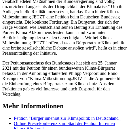
verabschiedeten Maßnahmen der Bundesregierung sind völlig
unzureichend angesichts der Dringlichkeit der Klimakrise.” Um ihr
Anliegen in die Realität umzusetzen, hat das Team hinter Klima-
Mitbestimmung JETZT eine Petition beim Deutschen Bundestag
eingereicht. Die konkrete Forderung: Ein Bürgerrat, der sich der
Frage widmet, wie Deutschland seinen Beitrag zur Einhaltung des
Pariser Klima-Abkommens leisten kann - und zwar unter
Berücksichtigung der sozialen Gerechtigkeit. Wir bei Klima-
Mitbestimmung JETZT hoffen, dass ein Bürgerrat zur Klimapolitik
eine breite gesellschaftliche Debatte anstoßen wird", heißt es in einer
Pressemitteilung der Initiative.
Der Petitionsausschuss des Bundestages hat sich am 25. Januar
2021 mit der Petition für einen bundesweiten Klima-Bürgerrat
befasst. In der Anhörung erläuterten Philipp Verpoort und Enno
Rosinger von "Klima-Mitbestimmung.JETZT" die Argumente für
die Einberufung eines Bürgerrates zum Klimaschutz. Aus den
Fraktionen gab es viel Interesse und auch Zuspruch für den
Vorschlag.
Mehr Informationen
Petition "Bürger:innenrat zur Klimapolitik in Deutschland"
Online-Pressekonferenz zum Start der Petition für einen
Klima-Bürgerrat