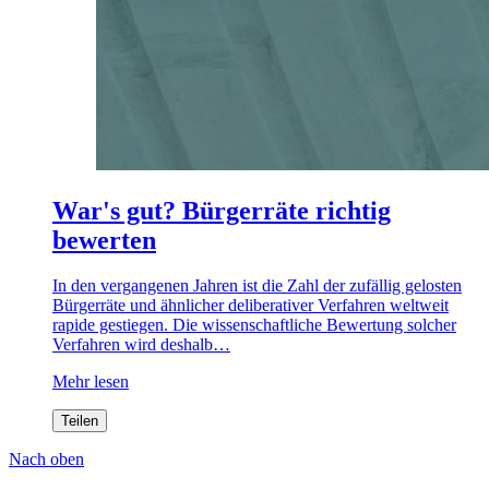
War's gut? Bürgerräte richtig
bewerten
In den vergangenen Jahren ist die Zahl der zufällig gelosten
Bürgerräte und ähnlicher deliberativer Verfahren weltweit
rapide gestiegen. Die wissenschaftliche Bewertung solcher
Verfahren wird deshalb…
Mehr lesen
Teilen
Nach oben