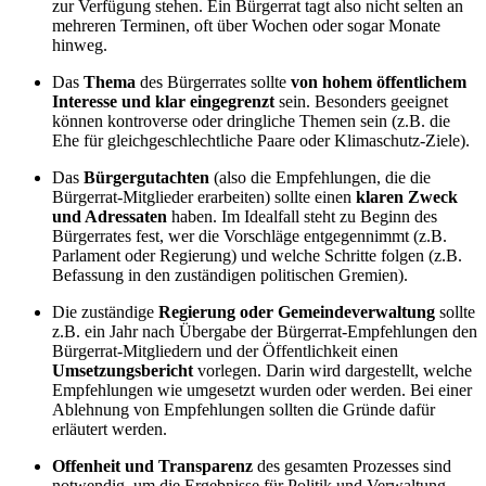
zur Verfügung stehen. Ein Bürgerrat tagt also nicht selten an
mehreren Terminen, oft über Wochen oder sogar Monate
hinweg.
Das
Thema
des Bürgerrates sollte
von
hohem
öffentliche
m
Interesse und klar
ein
gegrenzt
sein. Besonders geeignet
können kontroverse oder dringliche Themen sein (z.B. die
Ehe für gleichgeschlechtliche Paare oder Klimaschutz-Ziele).
Das
Bürgergutachten
(also die Empfehlungen, die die
Bürgerrat-Mitglieder erarbeiten) sollte einen
klaren Zweck
und Adressaten
haben. Im Idealfall steht zu Beginn des
Bürgerrates fest, wer die Vorschläge entgegennimmt (z.B.
Parlament oder Regierung) und welche Schritte folgen (z.B.
Befassung in den zuständigen politischen Gremien).
Die zuständige
Regierung oder Gemeindeverwaltung
sollte
z.B. ein Jahr nach Übergabe der Bürgerrat-Empfehlungen den
Bürgerrat-Mitgliedern und der Öffentlichkeit einen
Umsetzungsbericht
vorlegen. Darin wird dargestellt, welche
Empfehlungen wie umgesetzt wurden oder werden. Bei einer
Ablehnung von Empfehlungen sollten die Gründe dafür
erläutert werden.
Offenheit und Transparenz
des gesamten Prozesses sind
notwendig, um die Ergebnisse für Politik und Verwaltung