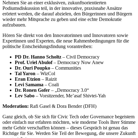
Nehmen Sie an einer exklusiven, zukunftsorientierten
Podiumsdiskussion teil, in der innovative, praxisnahe Ansätze
erörtert werden, die darauf abzielen, den Bürgerinnen und Bürgern
wieder mehr Mitsprache zu geben und eine echte Demokratie
aufzubauen.
Hören Sie direkt von den Innovatorinnen und Innovatoren sowie
Expertinnen und Experten, die neue Rahmenbedingungen für die
politische Entscheidungsfindung vorantreiben:
PD Dr. Hanno Scholtz
– Civil Democracy
Prof. Uriel Abulof
– Democracy Now Anew
Dr. Ouri Poupko
– Communities
Tal Yaron
– WizCol
Eran Etzion
– Raizit
Levi Samama
– Coali
Dr. Ronen Gofer
– „Democracy 3.0“
Lev Sabo
– Vorsitzender, Me’asaf Shivtei-Yah
Moderation:
Rafi Gasel & Dora Bender (DFH)
Ganz gleich, ob Sie sich für Civic Tech oder Governance begeistern
oder einfach nur erfahren möchten, wie moderne Tools Ihrer Stimme
mehr Gehör verschaffen können – dieses Gespräch ist genau das
Richtige für Sie. Werden Sie Teil der Bewegung, die unsere Zukunft