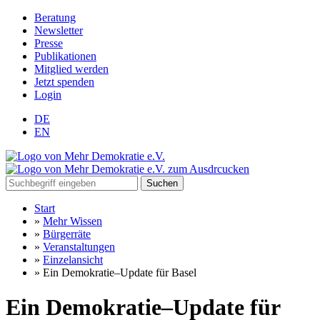
Beratung
Newsletter
Presse
Publikationen
Mitglied werden
Jetzt spenden
Login
DE
EN
Suchen
Start
»
Mehr Wissen
»
Bürgerräte
»
Veranstaltungen
»
Einzelansicht
»
Ein Demokratie–Update für Basel
Ein Demokratie–Update für