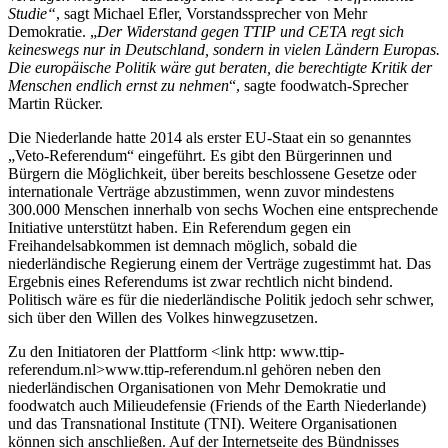
Studie“
, sagt Michael Efler, Vorstandssprecher von Mehr
Demokratie. „
Der Widerstand gegen TTIP und CETA regt sich
keineswegs nur in Deutschland, sondern in vielen Ländern Europas.
Die europäische Politik wäre gut beraten, die berechtigte Kritik der
Menschen endlich ernst zu nehmen
“, sagte foodwatch-Sprecher
Martin Rücker.
Die Niederlande hatte 2014 als erster EU-Staat ein so genanntes
„Veto-Referendum“ eingeführt. Es gibt den Bürgerinnen und
Bürgern die Möglichkeit, über bereits beschlossene Gesetze oder
internationale Verträge abzustimmen, wenn zuvor mindestens
300.000 Menschen innerhalb von sechs Wochen eine entsprechende
Initiative unterstützt haben. Ein Referendum gegen ein
Freihandelsabkommen ist demnach möglich, sobald die
niederländische Regierung einem der Verträge zugestimmt hat. Das
Ergebnis eines Referendums ist zwar rechtlich nicht bindend.
Politisch wäre es für die niederländische Politik jedoch sehr schwer,
sich über den Willen des Volkes hinwegzusetzen.
Zu den Initiatoren der Plattform <link http: www.ttip-
referendum.nl>www.ttip-referendum.nl gehören neben den
niederländischen Organisationen von Mehr Demokratie und
foodwatch auch Milieudefensie (Friends of the Earth Niederlande)
und das Transnational Institute (TNI). Weitere Organisationen
können sich anschließen. Auf der Internetseite des Bündnisses