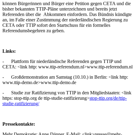
können Bürgerinnen und Bürger eine Petition gegen CETA und die
bisher bekannten TTIP-Pläne unterzeichnen und bereits jetzt
Referenden über die Abkommen einfordern. Das Bündnis kündigte
an, im Falle einer Zustimmung der niederländischen Regierung zu
CETA oder TTIP sofort den Startschuss für ein formelles
Referendumsbegehren zu geben.
Links:
- Plattform für niederländische Referenden gegen TTIP und
CETA: <link http: www.ttip-referendum.nl>www.ttip-referendum.nl
- Großdemonstration am Samstag (10.10.) in Berlin: <link http:
www.ttip-demo.de>www.ttip-demo.de
- Studie zur Ratifizierung von TTIP in den Mitgliedstaaten: <link
https: stop-ttip.org de ttip-studie-ratifizierung>
stop-ttip.org/de/ttip-
studie-ratifizierung/
Pressekontakte:
Mehr Demokratie: Anne Dänner, E-Mail: <link>presse@mehr-