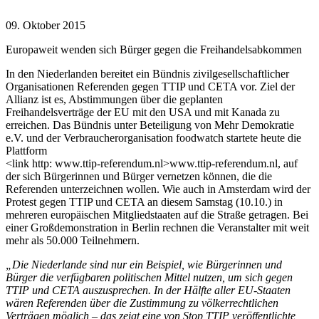
09. Oktober 2015
Europaweit wenden sich Bürger gegen die Freihandelsabkommen
In den Niederlanden bereitet ein Bündnis zivilgesellschaftlicher
Organisationen Referenden gegen TTIP und CETA vor. Ziel der
Allianz ist es, Abstimmungen über die geplanten
Freihandelsverträge der EU mit den USA und mit Kanada zu
erreichen. Das Bündnis unter Beteiligung von Mehr Demokratie
e.V. und der Verbraucherorganisation foodwatch startete heute die
Plattform
<link http: www.ttip-referendum.nl>www.ttip-referendum.nl, auf
der sich Bürgerinnen und Bürger vernetzen können, die die
Referenden unterzeichnen wollen. Wie auch in Amsterdam wird der
Protest gegen TTIP und CETA an diesem Samstag (10.10.) in
mehreren europäischen Mitgliedstaaten auf die Straße getragen. Bei
einer Großdemonstration in Berlin rechnen die Veranstalter mit weit
mehr als 50.000 Teilnehmern.
„Die Niederlande sind nur ein Beispiel, wie Bürgerinnen und
Bürger die verfügbaren politischen Mittel nutzen, um sich gegen
TTIP und CETA auszusprechen. In der Hälfte aller EU-Staaten
wären Referenden über die Zustimmung zu völkerrechtlichen
Verträgen möglich – das zeigt eine von Stop TTIP veröffentlichte