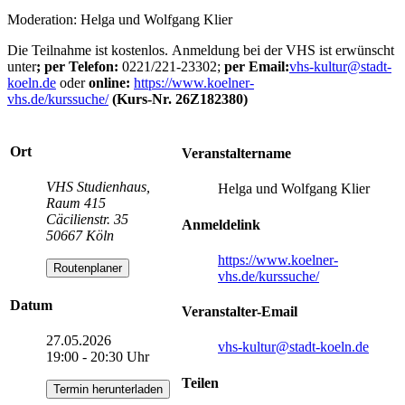
Moderation: Helga und Wolfgang Klier
Die Teilnahme ist kostenlos. Anmeldung bei der VHS ist erwünscht
unter
; per Telefon:
0221/221-23302;
per Email:
vhs-kultur
@stadt-
koeln.de
oder
online:
https://www.koelner-
vhs.de/kurssuche/
(Kurs-Nr. 26Z182380)
Ort
Veranstaltername
VHS Studienhaus,
Helga und Wolfgang Klier
Raum 415
Cäcilienstr. 35
Anmeldelink
50667 Köln
https://www.koelner-
Routenplaner
vhs.de/kurssuche/
Datum
Veranstalter-Email
27.05.2026
vhs-kultur
@stadt-koeln.de
19:00 - 20:30 Uhr
Teilen
Termin herunterladen