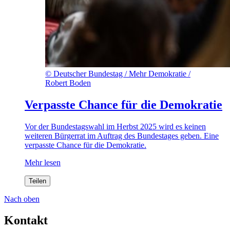
©
Deutscher Bundestag / Mehr Demokratie /
Robert Boden
Verpasste Chance für die Demokratie
Vor der Bundestagswahl im Herbst 2025 wird es keinen
weiteren Bürgerrat im Auftrag des Bundestages geben. Eine
verpasste Chance für die Demokratie.
Mehr lesen
Teilen
Nach oben
Kontakt