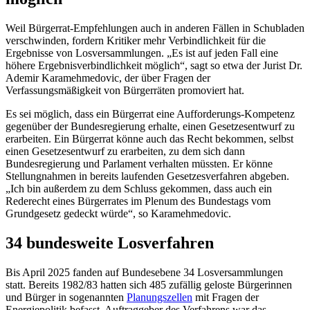
Weil Bürgerrat-Empfehlungen auch in anderen Fällen in Schubladen
verschwinden, fordern Kritiker mehr Verbindlichkeit für die
Ergebnisse von Losversammlungen. „Es ist auf jeden Fall eine
höhere Ergebnisverbindlichkeit möglich“, sagt so etwa der Jurist Dr.
Ademir Karamehmedovic, der über Fragen der
Verfassungsmäßigkeit von Bürgerräten promoviert hat.
Es sei möglich, dass ein Bürgerrat eine Aufforderungs-Kompetenz
gegenüber der Bundesregierung erhalte, einen Gesetzesentwurf zu
erarbeiten. Ein Bürgerrat könne auch das Recht bekommen, selbst
einen Gesetzesentwurf zu erarbeiten, zu dem sich dann
Bundesregierung und Parlament verhalten müssten. Er könne
Stellungnahmen in bereits laufenden Gesetzesverfahren abgeben.
„Ich bin außerdem zu dem Schluss gekommen, dass auch ein
Rederecht eines Bürgerrates im Plenum des Bundestags vom
Grundgesetz gedeckt würde“, so Karamehmedovic.
34 bundesweite Losverfahren
Bis April 2025 fanden auf Bundesebene 34 Losversammlungen
statt. Bereits 1982/83 hatten sich 485 zufällig geloste Bürgerinnen
und Bürger in sogenannten
Planungszellen
mit Fragen der
Energiepolitik befasst. Auftraggeber des Verfahrens war das