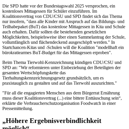
Die SPD hatte vor der Bundestagswahl 2025 versprochen, ein
kostenloses Mittagessen für Schüler einzuführen. Im
Koalitionsvertrag von CDU/CSU und SPD findet sich das Thema
nur insofern, "dass alle Kinder mit Anspruch auf das Bildungs- und
Teilhabepaket (BuT) das kostenlose Mittagessen in Kita und Schule
auch erhalten. Dafür sollten die bestehenden gesetzlichen
Möglichkeiten, beispielsweise über einen Sammelantrag der Schule,
vollumfänglich und flächendeckend ausgeschöpft werden." In
Startchancen-Kitas und -Schulen will die Koalition "modellhaft ein
bürokratiearmes BuT-Budget für das Mittagessen erproben".
Beim Thema Tierwohl-Kennzeichnung kündigen CDU/CSU und
SPD an: "Wir reformieren unter Einbeziehung der Beteiligten der
gesamten Wertschöpfungskette das
Tierhaltungskennzeichnungsgesetz grundsätzlich, um es
praxistauglich zu gestalten und auf das Tierwohl auszurichten."
"Für all die engagierten Menschen aus dem Bürgerrat Ernährung
muss dieser Koalitionsvertrag (...) eine bittere Enttäuschung sein“,
erklärte die Verbraucherschutzorganisation Foodwatch in einer
Pressemitteilung.
„Höhere Ergebnisverbindlichkeit
möglich“