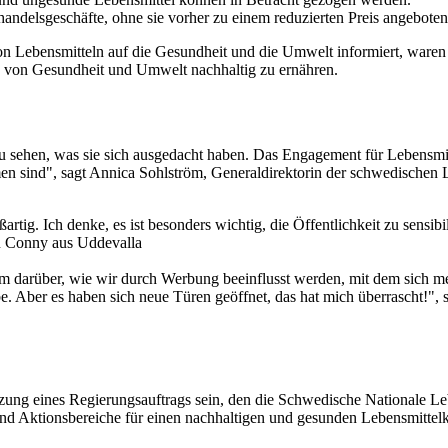
andelsgeschäfte, ohne sie vorher zu einem reduzierten Preis angeboten
von Lebensmitteln auf die Gesundheit und die Umwelt informiert, ware
sse von Gesundheit und Umwelt nachhaltig zu ernähren.
 zu sehen, was sie sich ausgedacht haben. Das Engagement für Lebensm
 sind", sagt Annica Sohlström, Generaldirektorin der schwedischen L
ig. Ich denke, es ist besonders wichtig, die Öffentlichkeit zu sensibili
rin Conny aus Uddevalla
allem darüber, wie wir durch Werbung beeinflusst werden, mit dem sich me
e. Aber es haben sich neue Türen geöffnet, das hat mich überrascht!", s
zung eines Regierungsauftrags sein, den die Schwedische Nationale L
 und Aktionsbereiche für einen nachhaltigen und gesunden Lebensmitte