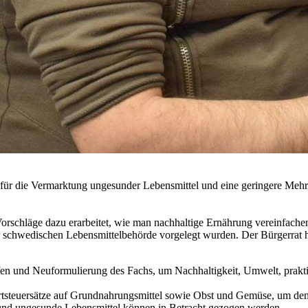
 für die Vermarktung ungesunder Lebensmittel und eine geringere Meh
rschläge dazu erarbeitet, wie man nachhaltige Ernährung vereinfach
er schwedischen Lebensmittelbehörde vorgelegt wurden. Der Bürgerrat
ufen und Neuformulierung des Fachs, um Nachhaltigkeit, Umwelt, prak
rtsteuersätze auf Grundnahrungsmittel sowie Obst und Gemüse, um den
e und ungesunde Lebensmittel können in Betracht gezogen werden.