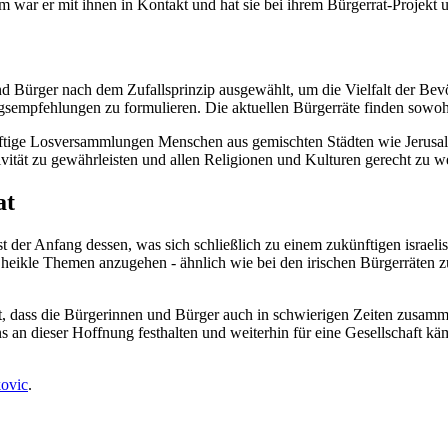
m war er mit ihnen in Kontakt und hat sie bei ihrem Bürgerrat-Projekt u
 Bürger nach dem Zufallsprinzip ausgewählt, um die Vielfalt der Bev
fehlungen zu formulieren. Die aktuellen Bürgerräte finden sowohl in
zukünftige Losversammlungen Menschen aus gemischten Städten wie Jerus
vität zu gewährleisten und allen Religionen und Kulturen gerecht zu w
at
 der Anfang dessen, was sich schließlich zu einem zukünftigen israelis
, heikle Themen anzugehen - ähnlich wie bei den irischen Bürgerräten
icht, dass die Bürgerinnen und Bürger auch in schwierigen Zeiten z
s an dieser Hoffnung festhalten und weiterhin für eine Gesellschaft 
kovic
.