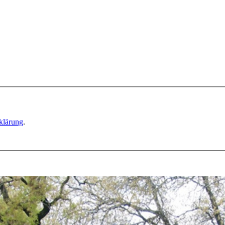
klärung
.