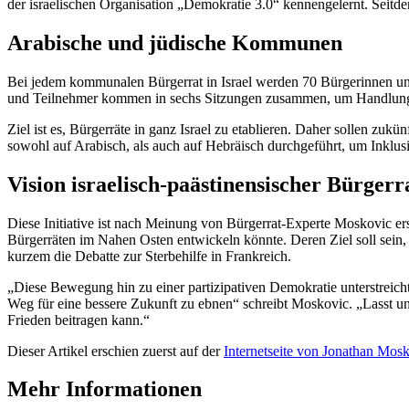
der israelischen Organisation „Demokratie 3.0“ kennengelernt. Seitde
Arabische und jüdische Kommunen
Bei jedem kommunalen Bürgerrat in Israel werden 70 Bürgerinnen und
und Teilnehmer kommen in sechs Sitzungen zusammen, um Handlungsemp
Ziel ist es, Bürgerräte in ganz Israel zu etablieren. Daher sollen 
sowohl auf Arabisch, als auch auf Hebräisch durchgeführt, um Inklusi
Vision israelisch-paästinensischer Bürgerr
Diese Initiative ist nach Meinung von Bürgerrat-Experte Moskovic erst
Bürgerräten im Nahen Osten entwickeln könnte. Deren Ziel soll sein
kurzem die Debatte zur Sterbehilfe in Frankreich.
„Diese Bewegung hin zu einer partizipativen Demokratie unterstre
Weg für eine bessere Zukunft zu ebnen“ schreibt Moskovic. „Lasst un
Frieden beitragen kann.“
Dieser Artikel erschien zuerst auf der
Internetseite von Jonathan Mos
Mehr Informationen