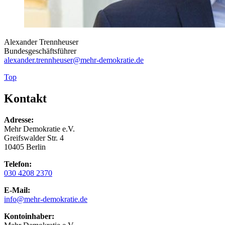
Alexander Trennheuser
Bundesgeschäftsführer
alexander.trennheuser
@mehr-demokratie.de
Top
Kontakt
Adresse:
Mehr Demokratie e.V.
Greifswalder Str. 4
10405 Berlin
Telefon:
030 4208 2370
E-Mail:
info
@mehr-demokratie.de
Kontoinhaber: