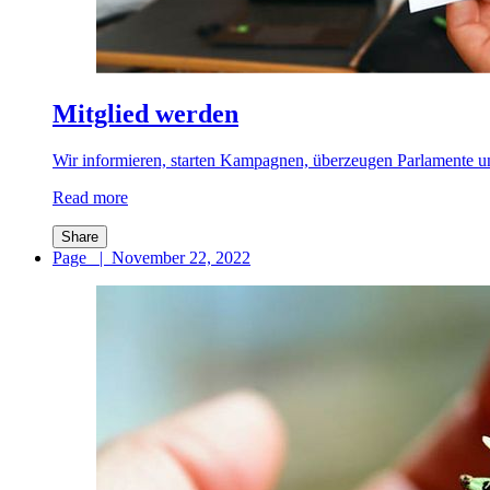
Mitglied werden
Wir informieren, starten Kampagnen, überzeugen Parlamente un
Read more
Share
Page
|
November 22, 2022