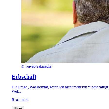
©
wavebreakmedia
Erbschaft
Die Frage „Was kommt, wenn ich nicht mehr bin?“ beschäftigt 
Welt…
Read more
Share