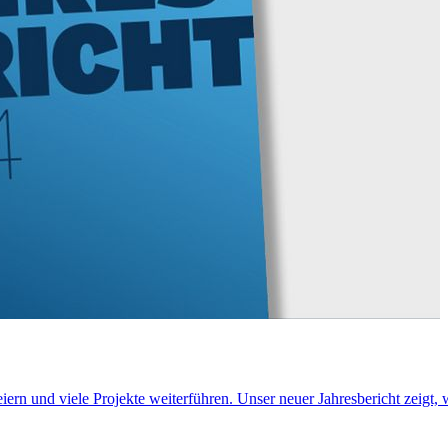
iern und viele Projekte weiterführen. Unser neuer Jahresbericht zeigt