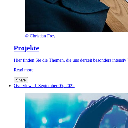
©
Christian Frey
Projekte
Hier finden Sie die Themen, die uns derzeit besonders intensiv
Read more
Share
Overview
|
September 05, 2022