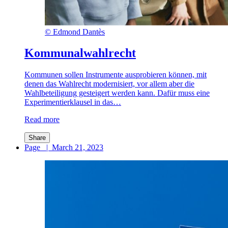
©
Edmond Dantès
Kommunalwahlrecht
Kommunen sollen Instrumente ausprobieren können, mit
denen das Wahlrecht modernisiert, vor allem aber die
Wahlbeteiligung gesteigert werden kann. Dafür muss eine
Experimentierklausel in das…
Read more
Share
Page
|
March 21, 2023