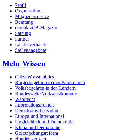
Profil
Organisation
Mitgliederservice
Beratung
demokratie!-Magazin
Satzung
Partner
Landesverbände
Stellenangebote
Mehr Wissen
Citizens' assemblies
Bürgerbegehren in den Kommunen
Volksbegehren in den Ländern
Bundesweite Volksabstimmung
Wahlrecht
Informationsfreiheit
Demokratische Kultur
Europa und International
Ungleichheit und Demokratie
Klima und Demokratie
Gesetzgebungsreform
Handelsverträge