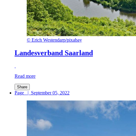
©
Erich Westendarp/pixabay
Landesverband Saarland
Read more
Share
Page
|
September 05, 2022