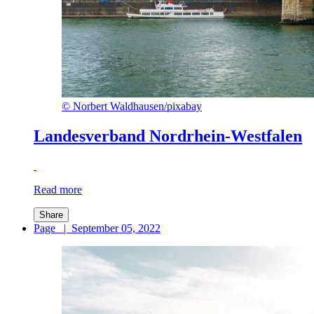
©
Norbert Waldhausen/pixabay
Landesverband Nordrhein-Westfalen
Read more
Share
Page
|
September 05, 2022