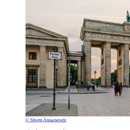
©
Shvets Anna/pexels