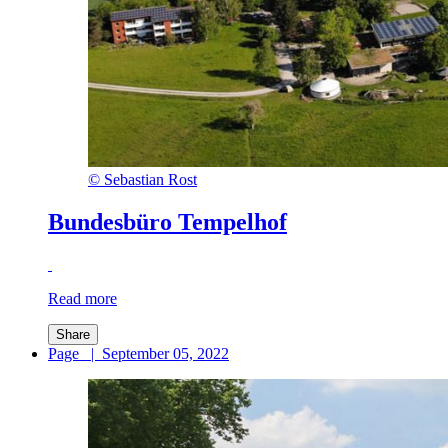
©
Sebastian Rost
Bundesbüro Tempelhof
Read more
Share
Page
|
September 05, 2022