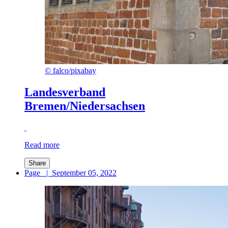
©
falco/pixabay
Landesverband
Bremen/Niedersachsen
Read more
Share
Page
|
September 05, 2022