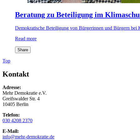
Beratung zu Beteiligung im Klimaschu
Demokratische Beteiligung von Bürgerinnen und Bürgern bei Kl
Read more
Share
Top
Kontakt
Adresse:
Mehr Demokratie e.V.
Greifswalder Str. 4
10405 Berlin
Telefon:
030 4208 2370
E-Mail:
info
@mehr-demokratie.de