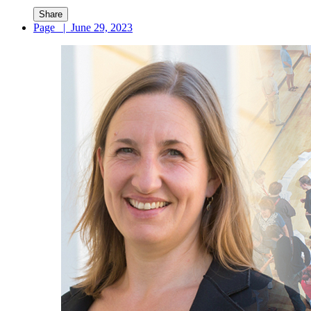
Share
Page
|
June 29, 2023