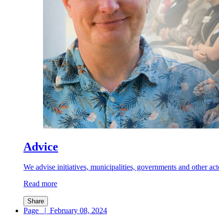
Advice
We advise initiatives, municipalities, governments and other act
Read more
Share
Page
|
February 08, 2024