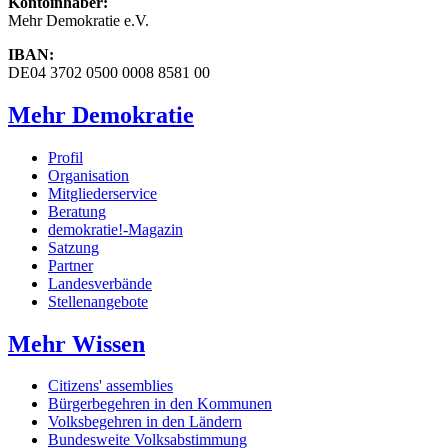
Kontoinhaber:
Mehr Demokratie e.V.
IBAN:
DE04 3702 0500 0008 8581 00
Mehr Demokratie
Profil
Organisation
Mitgliederservice
Beratung
demokratie!-Magazin
Satzung
Partner
Landesverbände
Stellenangebote
Mehr Wissen
Citizens' assemblies
Bürgerbegehren in den Kommunen
Volksbegehren in den Ländern
Bundesweite Volksabstimmung