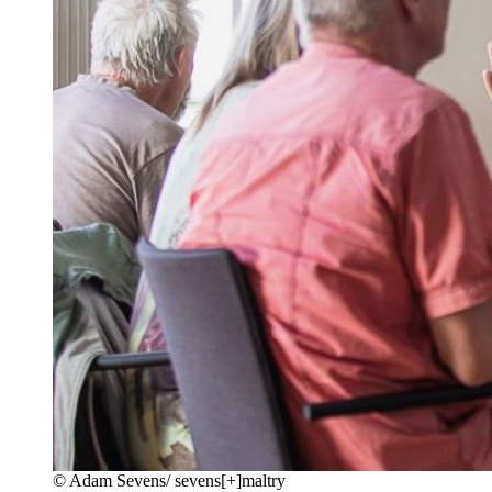
©
Adam Sevens/ sevens[+]maltry