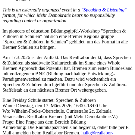
This is an externally organized event in a
"Speaking & Listening"
format, for which Mehr Demokratie bears no responsibility
regarding content or organization.
Im pioneers of education Bildungsgipfel-Workshop "Sprechen &
Zuhören in Schulen" hat sich eine Bremer Regionalgruppe
"Sprechen & Zuhören in Schulen" gebildet, um das Format in alle
Bremer Schulen zu bringen.
Am 17.3.2026 ist der Auftakt. Das RealLabor denkt, dass Sprechen
& Zuhören als stadtweite Kulturtechnik im Sinne eines Whole
Bremen Approach das Potential hat, Bremen zum ersten Bundesland
mit vollzogenem BNE (Bildung nachhaltige Entwicklung)-
Paradigmenwechsel zu machen. Dazu wird wöchentlich ein
Sprechen & Zuhören durchgeführt und der Sprechen & Zuhören-
Staffelstab an den nächsten Bremer Ort weitergegeben.
Eine Freiday Schule startet: Sprechen & Zuhören
Wann: Dienstag, den 17. März 2026, 16:00–18:00 Uhr
Wo: Wilhelm-Focke-Oberschule, Curiestraße 2c, Zeltaula
Veranstalter: RealLabor Bremen (mit Mehr Demokratie e.V.)
Frage: Eine Frage aus dem Bereich Bildung
Anmeldung: Die Raumkapazitäten sind begrenzt, daher bitte per E-
Mail anmelden beim RealLabor Bremen.
hallo
@reallabor-