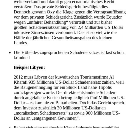
weiterverkauft und damit gegen ecuadorianisches Recht
verstoßen. Das private Schiedsgericht bestätigte dies.
Dennoch gewann Oxy die Klage gegen die Vertragsauflösung
vor dem privaten Schiedsgericht. Zusätzlich wurde Equador
wegen „unfairer Behandlung“ verurteilt und zur bisher
größten Schadenersatzzahlung von 2,4 Milliarden US-Dollar
inklusive Zinseszinsen verdonnert. Das ist so viel wie die
Hälfte der jährlichen Gesundheitsausgaben des kleinen
Landes.
Die Höhe des zugesprochenen Schadenersatzes ist fast schon
kriminell
Beispiel Libyen:
2012 muss Libyen der kuwaitischen Tourismusfirma Al
Kharafi 935 Millionen US-Dollar Schadenersatz zahlen, weil
die Baugenehmigung für ein Stück Land nahe Tripolis
zurückgezogen wurde. Der direkte entstandene Schaden
durch angefallene Kosten betrug lediglich fünf Millionen US-
Dollar – es kam nie zu Bauarbeiten. Doch das Gericht sprach
dem Investor zusätzlich 30 Millionen US-Dollar an
„moralischem Schadenersatz“ zu sowie 900 Millionen US-
Dollar an „entgangenen Gewinnen“.
Es hat sich eine regelrechte Klage-Industrie herausgebildet