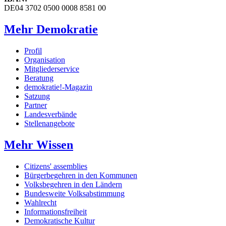
DE04 3702 0500 0008 8581 00
Mehr Demokratie
Profil
Organisation
Mitgliederservice
Beratung
demokratie!-Magazin
Satzung
Partner
Landesverbände
Stellenangebote
Mehr Wissen
Citizens' assemblies
Bürgerbegehren in den Kommunen
Volksbegehren in den Ländern
Bundesweite Volksabstimmung
Wahlrecht
Informationsfreiheit
Demokratische Kultur