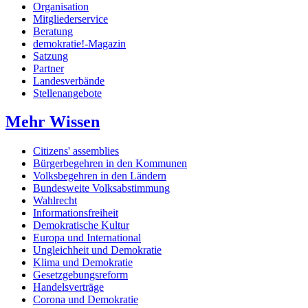
Organisation
Mitgliederservice
Beratung
demokratie!-Magazin
Satzung
Partner
Landesverbände
Stellenangebote
Mehr Wissen
Citizens' assemblies
Bürgerbegehren in den Kommunen
Volksbegehren in den Ländern
Bundesweite Volksabstimmung
Wahlrecht
Informationsfreiheit
Demokratische Kultur
Europa und International
Ungleichheit und Demokratie
Klima und Demokratie
Gesetzgebungsreform
Handelsverträge
Corona und Demokratie