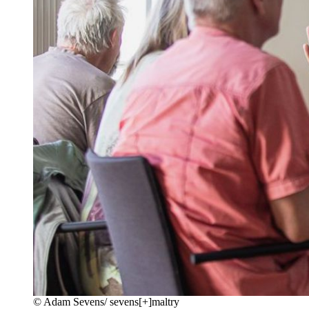
©
Adam Sevens/ sevens[+]maltry