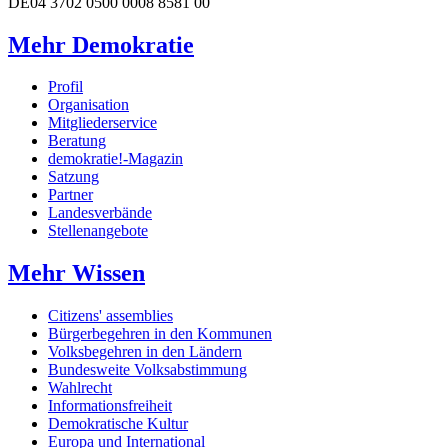
DE04 3702 0500 0008 8581 00
Mehr Demokratie
Profil
Organisation
Mitgliederservice
Beratung
demokratie!-Magazin
Satzung
Partner
Landesverbände
Stellenangebote
Mehr Wissen
Citizens' assemblies
Bürgerbegehren in den Kommunen
Volksbegehren in den Ländern
Bundesweite Volksabstimmung
Wahlrecht
Informationsfreiheit
Demokratische Kultur
Europa und International