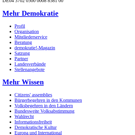
DE04 3702 0500 0008 8581 00
Mehr Demokratie
Profil
Organisation
Mitgliederservice
Beratung
demokratie!-Magazin
Satzung
Partner
Landesverbände
Stellenangebote
Mehr Wissen
Citizens' assemblies
Bürgerbegehren in den Kommunen
Volksbegehren in den Ländern
Bundesweite Volksabstimmung
Wahlrecht
Informationsfreiheit
Demokratische Kultur
Europa und International