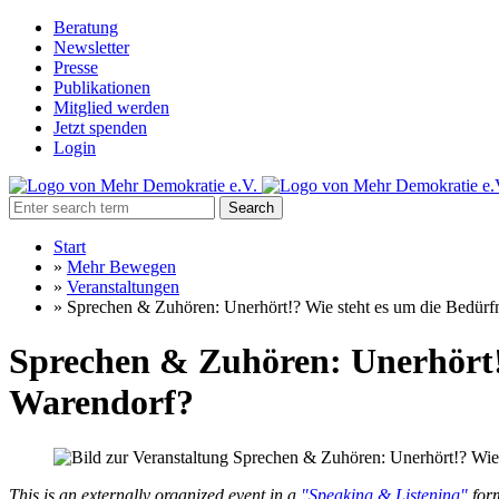
Beratung
Newsletter
Presse
Publikationen
Mitglied werden
Jetzt spenden
Login
Search
Start
»
Mehr Bewegen
»
Veranstaltungen
»
Sprechen & Zuhören: Unerhört!? Wie steht es um die Bedürfn
Sprechen & Zuhören: Unerhört!?
Warendorf?
This is an externally organized event in a
"Speaking & Listening"
form