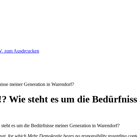
isse meiner Generation in Warendorf?
 Wie steht es um die Bedürfniss
at, for which Mehr Demokratie bears no responsibility regarding conte