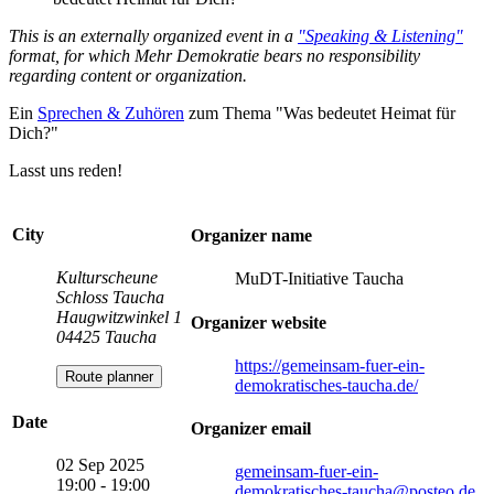
This is an externally organized event in a
"Speaking & Listening"
format, for which Mehr Demokratie bears no responsibility
regarding content or organization.
Ein
Sprechen & Zuhören
zum Thema "Was bedeutet Heimat für
Dich?"
Lasst uns reden!
City
Organizer name
Kulturscheune
MuDT-Initiative Taucha
Schloss Taucha
Haugwitzwinkel 1
Organizer website
04425 Taucha
https://gemeinsam-fuer-ein-
Route planner
demokratisches-taucha.de/
Date
Organizer email
02 Sep 2025
gemeinsam-fuer-ein-
19:00 - 19:00
demokratisches-taucha
@posteo.de