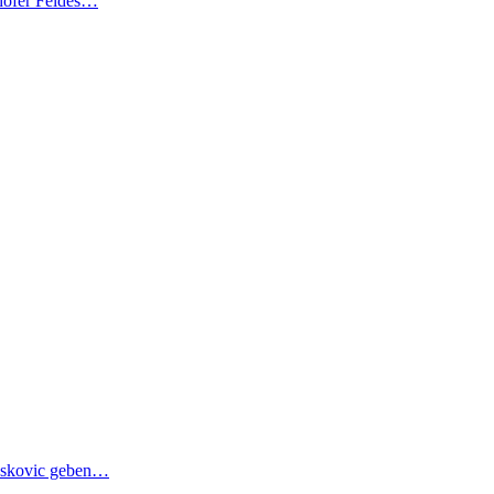
lhofer Feldes…
 Moskovic geben…