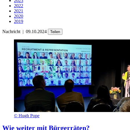
2023
2022
2021
2020
2019
Nachricht
|
09.10.2024
Teilen
©
Hugh Pope
Wie weiter mit Bürgerräten?