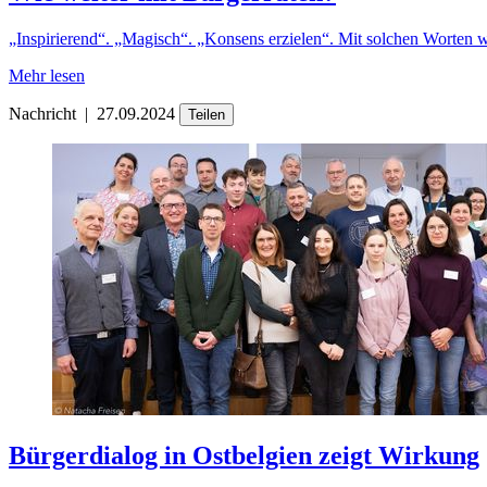
„Inspirierend“. „Magisch“. „Konsens erzielen“. Mit solchen Worten w
Mehr lesen
Nachricht
|
27.09.2024
Teilen
Bürgerdialog in Ostbelgien zeigt Wirkung