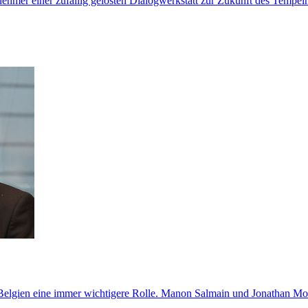
nehmer einer zufällig gelosten Dialogwerkstatt zur Zukunft des Tempe
t in Belgien eine immer wichtigere Rolle. Manon Salmain und Jonathan