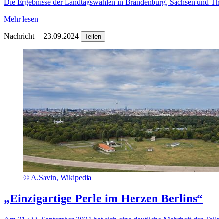
Die Ergebnisse der Landtagswahlen in Brandenburg, Sachsen und Thü
Mehr lesen
Nachricht
|
23.09.2024
Teilen
©
A.Savin, Wikipedia
„Einzigartige Perle im Herzen Berlins“