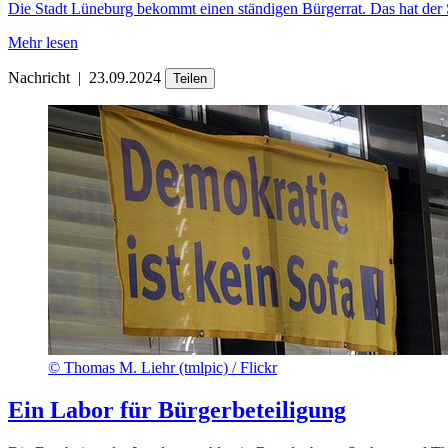
Die Stadt Lüneburg bekommt einen ständigen Bürgerrat. Das hat der 
Mehr lesen
Nachricht
|
23.09.2024
Teilen
©
Thomas M. Liehr (tmlpic) / Flickr
Ein Labor für Bürgerbeteiligung