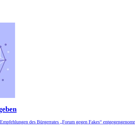
geben
ie Empfehlungen des Bürgerrates „Forum gegen Fakes“ entgegengeno